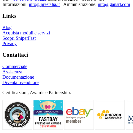
Informazioni:
info@prestalia.it
- Amministrazione:
info@gansrl.com
Links
Blog
Acquista moduli e servizi
Scopri SniperFast
Privacy
Contattaci
Commerciale
Assistenza
Documentazione
Diventa rivenditore
Certificazioni, Awards e Partnership: