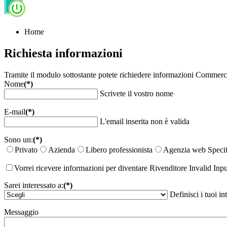
Home
Richiesta informazioni
Tramite il modulo sottostante potete richiedere informazioni Commerci
Nome
(*)
Scrivete il vostro nome
E-mail
(*)
L'email inserita non è valida
Sono un:
(*)
Privato
Azienda
Libero professionista
Agenzia web
Specif
Vorrei ricevere informazioni per diventare Rivenditore
Invalid Inpu
Sarei interessato a:
(*)
Definisci i tuoi in
Messaggio